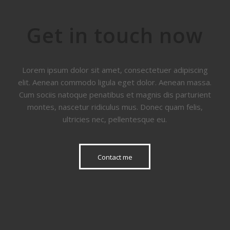
Get in touch now
Lorem ipsum dolor sit amet, consectetuer adipiscing
elit. Aenean commodo ligula eget dolor. Aenean massa.
Cum sociis natoque penatibus et magnis dis parturient
montes, nascetur ridiculus mus. Donec quam felis,
ultricies nec, pellentesque eu.
Contact me