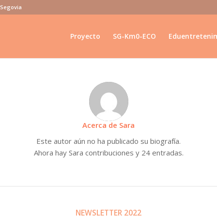
e Segovia
Proyecto
SG-Km0-ECO
Eduentreteni
Acerca de
Sara
Este autor aún no ha publicado su biografía.
Ahora hay
Sara
contribuciones y 24 entradas.
NEWSLETTER 2022