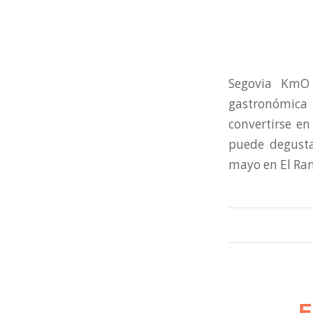
Segovia KmO
gastronómica
convertirse en
puede degusta
mayo en El Ran
E