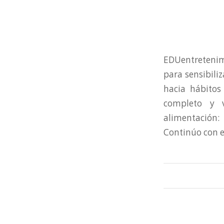
EDUentretenim
para sensibili
hacia hábitos
completo y v
alimentación:
Continúo con el