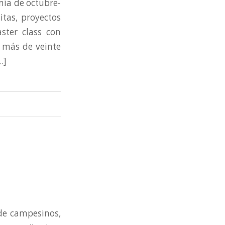
mía de octubre-
itas, proyectos
aster class con
; más de veinte
…]
de campesinos,