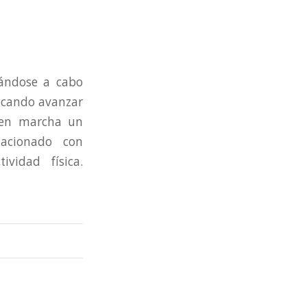
vándose a cabo
uscando avanzar
o en marcha un
lacionado con
ividad física.