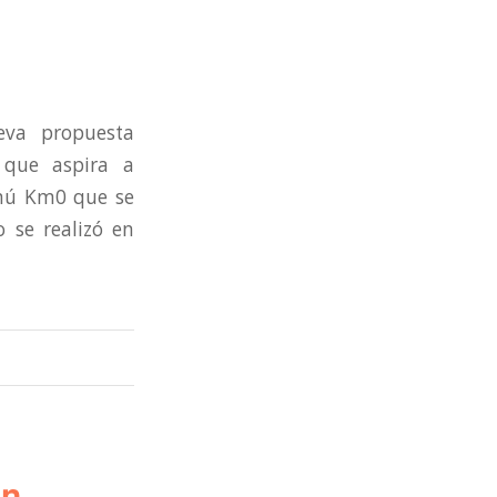
va propuesta
 que aspira a
Menú Km0 que se
 se realizó en
an