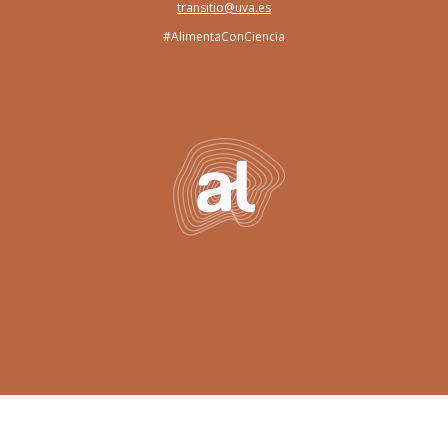
transitio@uva.es
#AlimentaConCiencia