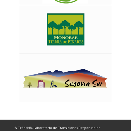
© Trānsitiō, Laboratorio de Transiciones Responsables