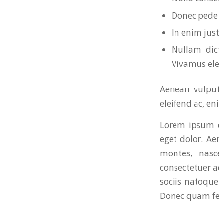
Donec pede j
In enim just
Nullam dict
Vivamus el
Aenean vulputa
eleifend ac, en
Lorem ipsum d
eget dolor. A
montes, nasc
consectetuer a
sociis natoque
Donec quam feli