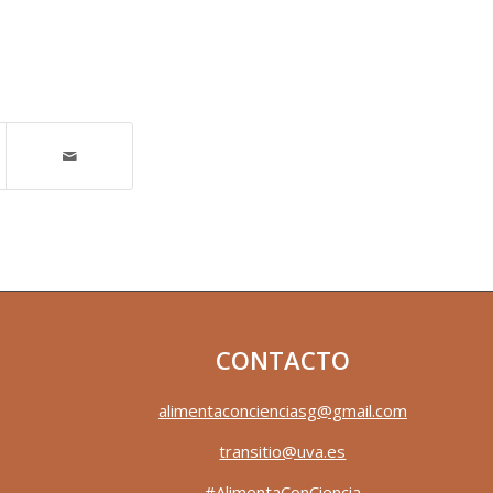
CONTACTO
alimentaconcienciasg@gmail.com
transitio@uva.es
#AlimentaConCiencia