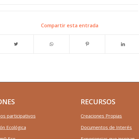
Compartir esta entrada
ONES
RECURSOS
os participativos
Creaciones Propias
ón Ecológica
Documentos de Interés
m0 Eco
Experiencias que inspiran