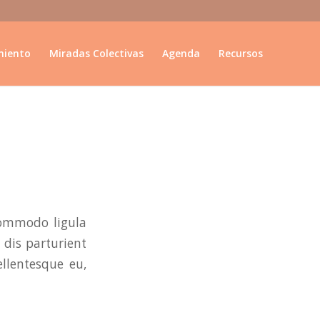
miento
Miradas Colectivas
Agenda
Recursos
commodo ligula
dis parturient
ellentesque eu,