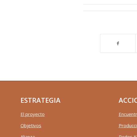
ESTRATEGIA
ACCI
El proyecto
Encuentr
Objetivos
Producci
Alianza
Redes K