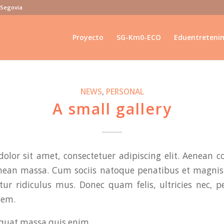
e Segovia
Proyecto
SG-Km0-ECO
Eduentreteni
NEWS
,
PERSONAL
A small gallery
olor sit amet, consectetuer adipiscing elit. Aenean 
enean massa. Cum sociis natoque penatibus et magnis 
ur ridiculus mus. Donec quam felis, ultricies nec, p
sem.
quat massa quis enim.