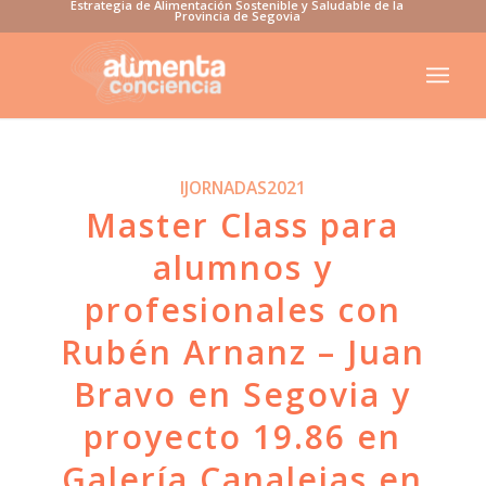
Estrategia de Alimentación Sostenible y Saludable de la
Provincia de Segovia
IJORNADAS2021
Master Class para
alumnos y
profesionales con
Rubén Arnanz – Juan
Bravo en Segovia y
proyecto 19.86 en
Galería Canalejas en